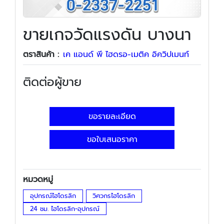
ขายเกจวัดแรงดัน บางนา
ตราสินค้า :
เค แอนด์ พี ไฮดรอ-เมติค อิควิปเมนท์
ติดต่อผู้ขาย
ขอรายละเอียด
ขอใบเสนอราคา
หมวดหมู่
อุปกรณ์ไฮโดรลิก
วิศวกรไฮโดรลิก
24 ชม. ไฮโดรลิก-อุปกรณ์