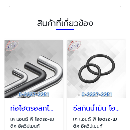
สินค้าที่เกี่ยวข้อง
ท่อไฮดรอลิกไม่มีตะเข็บ
ซีลกันน้ำมัน โอริง บางนา
เค แอนด์ พี ไฮดรอ-เม
เค แอนด์ พี ไฮดรอ-เม
ติค อิควิปเมนท์
ติค อิควิปเมนท์