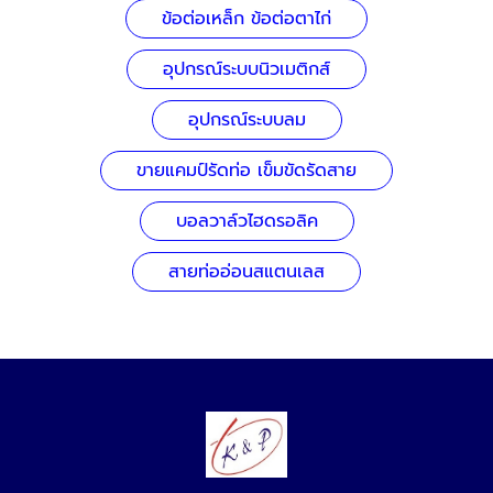
ข้อต่อเหล็ก ข้อต่อตาไก่
อุปกรณ์ระบบนิวเมติกส์
อุปกรณ์ระบบลม
ขายแคมป์รัดท่อ เข็มขัดรัดสาย
บอลวาล์วไฮดรอลิค
สายท่ออ่อนสแตนเลส