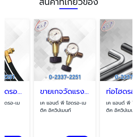
สินค้าที่เกี่ยวข้อง
ค บางนา
ขายเกจวัดแรงดัน บางนา
ท่อไฮดรอลิกไม่มีตะเข็บ
เค แอนด์ พี ไฮดรอ-เม
เค แอนด์ พี ไฮดรอ-เม
ติค อิควิปเมนท์
ติค อิควิปเมนท์