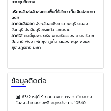
ควบคุมทิศทาง
บริการจัดส่งจัดส่งตามพื้นที่ทั่วไทย เก็บเงินปลายทา
งงฃ
ภาคตะวันออก
จังหวัดฉะเชิงเทรา ชลบุรี ระนอง
จันทบุรี ปราจีนบุรี สระแก้ว และตราด
ภาคใต้
กระบี่ชุมพร ตรัง นครศรีธรรมราช นราธิวาส
ปัตตานี พังงา พัทลุง ภูเก็ต ระนอง สตูล สงขลา
สุราษฎร์ธานี ยะลา
ข้อมูลติดต่อ
63/2 หมู่ที่ 9 ถนนบางนา-ตราด ตำบลบาง
โฉลง อำเภอบางพลี สมุทรปราการ 10540