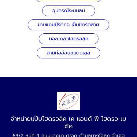
อุปกรณ์ระบบลม
ขายแคมป์รัดท่อ เข็มขัดรัดสาย
บอลวาล์วไฮดรอลิค
สายท่ออ่อนสแตนเลส
จำหน่ายแป๊บไฮดรอลิค เค แอนด์ พี ไฮดรอ-เม
ติค
63/2 หมู่ที่ 9 ถนนบางนา-ตราด ตำบลบางโฉลง อำเภอ