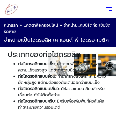
หน้าแรก
»
แคตตาล็อกออนไลน์
»
จำหน่ายแคมป์รัดท่อ เข็มขัด
รัดสาย
จำหน่ายแป๊บไฮดรอลิค เค แอนด์ พี ไฮดรอ-เมติค
ประเภทของท่อไฮดรอลิก
ท่อไฮดรอลิกแบบแข็ง:
ทำจากเหล็กหรือสแตนเลส มี
ความแข็งแรงสูง แต่ขาดความยืดหยุ่น
ท่อไฮดรอลิกแบบอ่อน:
ทำจากยางสังเคราะห์ มีความ
ยืดหยุ่นสูง แต่ทนต่อแรงดันได้น้อยกว่าแบบแข็ง
ท่อไฮดรอลิกแบบเกลียว:
มีข้อต่อแบบเกลียวสำหรับ
เชื่อมต่อ ทำให้ติดตั้งง่าย
ท่อไฮดรอลิกแบบครีบ:
มีครีบเพื่อเพิ่มพื้นที่ผิวสัมผัส
ทำให้ระบายความร้อนได้ดี