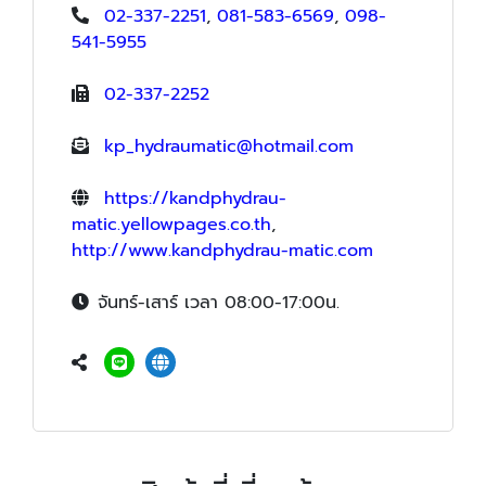
02-337-2251
,
081-583-6569
,
098-
541-5955
02-337-2252
kp_hydraumatic@hotmail.com
https://kandphydrau-
matic.yellowpages.co.th
,
http://www.kandphydrau-matic.com
จันทร์-เสาร์ เวลา 08:00-17:00น.