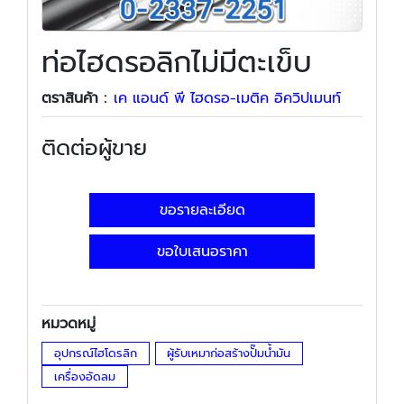
ท่อไฮดรอลิกไม่มีตะเข็บ
ตราสินค้า :
เค แอนด์ พี ไฮดรอ-เมติค อิควิปเมนท์
ติดต่อผู้ขาย
ขอรายละเอียด
ขอใบเสนอราคา
หมวดหมู่
อุปกรณ์ไฮโดรลิก
ผู้รับเหมาก่อสร้างปั๊มน้ำมัน
เครื่องอัดลม