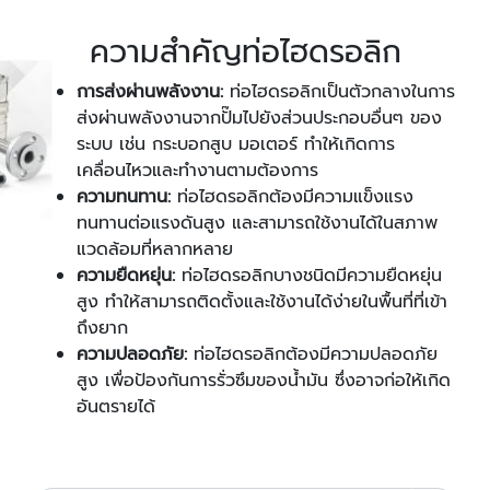
ความสำคัญท่อไฮดรอลิก
การส่งผ่านพลังงาน:
ท่อไฮดรอลิกเป็นตัวกลางในการ
ส่งผ่านพลังงานจากปั๊มไปยังส่วนประกอบอื่นๆ ของ
ระบบ เช่น กระบอกสูบ มอเตอร์ ทำให้เกิดการ
เคลื่อนไหวและทำงานตามต้องการ
ความทนทาน:
ท่อไฮดรอลิกต้องมีความแข็งแรง
ทนทานต่อแรงดันสูง และสามารถใช้งานได้ในสภาพ
แวดล้อมที่หลากหลาย
ความยืดหยุ่น:
ท่อไฮดรอลิกบางชนิดมีความยืดหยุ่น
สูง ทำให้สามารถติดตั้งและใช้งานได้ง่ายในพื้นที่ที่เข้า
ถึงยาก
ความปลอดภัย:
ท่อไฮดรอลิกต้องมีความปลอดภัย
สูง เพื่อป้องกันการรั่วซึมของน้ำมัน ซึ่งอาจก่อให้เกิด
อันตรายได้