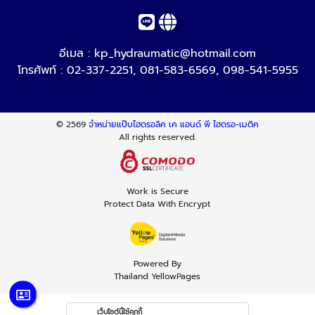
อีเมล :
kp_hydraumatic@hotmail.com
โทรศัพท์ :
02-337-2251
,
081-583-6569
,
098-541-5955
© 2569
จำหน่ายแป๊บไฮดรอลิค เค แอนด์ พี ไฮดรอ-เมติค
All rights reserved.
Work is Secure
Protect Data With Encrypt
Powered By
Thailand YellowPages
เว็บไซต์นี้ใช้คุกกี้