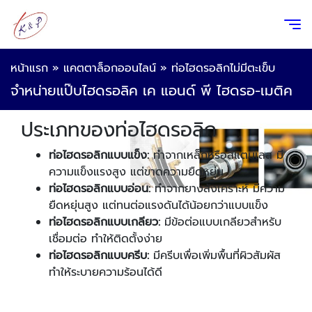
หน้าแรก
»
แคตตาล็อกออนไลน์
»
ท่อไฮดรอลิกไม่มีตะเข็บ
จำหน่ายแป๊บไฮดรอลิค เค แอนด์ พี ไฮดรอ-เมติค
ประเภทของท่อไฮดรอลิก
ท่อไฮดรอลิกแบบแข็ง:
ทำจากเหล็กหรือสแตนเลส มี
ความแข็งแรงสูง แต่ขาดความยืดหยุ่น
ท่อไฮดรอลิกแบบอ่อน:
ทำจากยางสังเคราะห์ มีความ
ยืดหยุ่นสูง แต่ทนต่อแรงดันได้น้อยกว่าแบบแข็ง
ท่อไฮดรอลิกแบบเกลียว:
มีข้อต่อแบบเกลียวสำหรับ
เชื่อมต่อ ทำให้ติดตั้งง่าย
ท่อไฮดรอลิกแบบครีบ:
มีครีบเพื่อเพิ่มพื้นที่ผิวสัมผัส
ทำให้ระบายความร้อนได้ดี