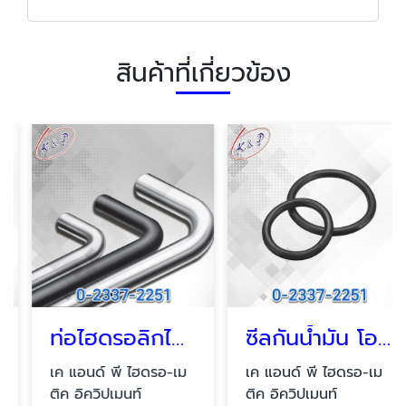
สินค้าที่เกี่ยวข้อง
ท่อไฮดรอลิกไม่มีตะเข็บ
ซีลกันน้ำมัน โอริง บางนา
เค แอนด์ พี ไฮดรอ-เม
เค แอนด์ พี ไฮดรอ-เม
ติค อิควิปเมนท์
ติค อิควิปเมนท์