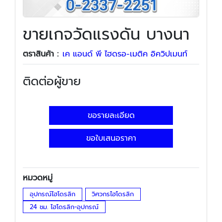
ขายเกจวัดแรงดัน บางนา
ตราสินค้า :
เค แอนด์ พี ไฮดรอ-เมติค อิควิปเมนท์
ติดต่อผู้ขาย
ขอรายละเอียด
ขอใบเสนอราคา
หมวดหมู่
อุปกรณ์ไฮโดรลิก
วิศวกรไฮโดรลิก
24 ชม. ไฮโดรลิก-อุปกรณ์