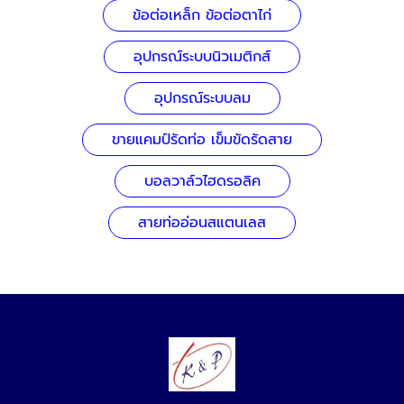
ข้อต่อเหล็ก ข้อต่อตาไก่
อุปกรณ์ระบบนิวเมติกส์
อุปกรณ์ระบบลม
ขายแคมป์รัดท่อ เข็มขัดรัดสาย
บอลวาล์วไฮดรอลิค
สายท่ออ่อนสแตนเลส