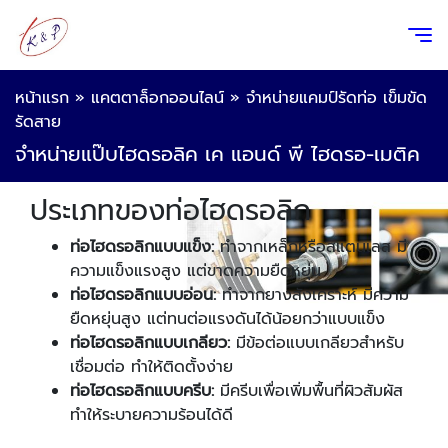
หน้าแรก
»
แคตตาล็อกออนไลน์
»
จำหน่ายแคมป์รัดท่อ เข็มขัด
รัดสาย
จำหน่ายแป๊บไฮดรอลิค เค แอนด์ พี ไฮดรอ-เมติค
ประเภทของท่อไฮดรอลิก
ท่อไฮดรอลิกแบบแข็ง:
ทำจากเหล็กหรือสแตนเลส มี
ความแข็งแรงสูง แต่ขาดความยืดหยุ่น
ท่อไฮดรอลิกแบบอ่อน:
ทำจากยางสังเคราะห์ มีความ
ยืดหยุ่นสูง แต่ทนต่อแรงดันได้น้อยกว่าแบบแข็ง
ท่อไฮดรอลิกแบบเกลียว:
มีข้อต่อแบบเกลียวสำหรับ
เชื่อมต่อ ทำให้ติดตั้งง่าย
ท่อไฮดรอลิกแบบครีบ:
มีครีบเพื่อเพิ่มพื้นที่ผิวสัมผัส
ทำให้ระบายความร้อนได้ดี