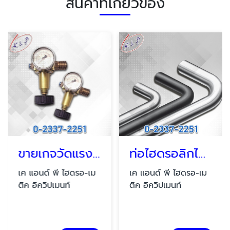
สินค้าที่เกี่ยวข้อง
ขายเกจวัดแรงดัน บางนา
ท่อไฮดรอลิกไม่มีตะเข็บ
เค แอนด์ พี ไฮดรอ-เม
เค แอนด์ พี ไฮดรอ-เม
ติค อิควิปเมนท์
ติค อิควิปเมนท์