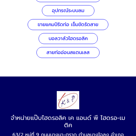
อุปกรณ์ระบบลม
ขายแคมป์รัดท่อ เข็มขัดรัดสาย
บอลวาล์วไฮดรอลิค
สายท่ออ่อนสแตนเลส
จำหน่ายแป๊บไฮดรอลิค เค แอนด์ พี ไฮดรอ-เม
ติค
63/2 หมู่ที่ 9 ถนนบางนา-ตราด ตำบลบางโฉลง อำเภอ