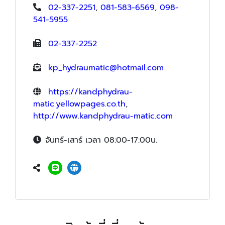
02-337-2251
,
081-583-6569
,
098-
541-5955
02-337-2252
kp_hydraumatic@hotmail.com
https://kandphydrau-
matic.yellowpages.co.th
,
http://www.kandphydrau-matic.com
จันทร์-เสาร์ เวลา 08:00-17:00น.