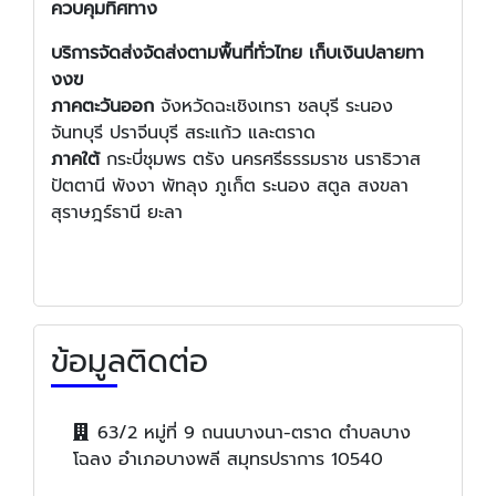
ควบคุมทิศทาง
บริการจัดส่งจัดส่งตามพื้นที่ทั่วไทย เก็บเงินปลายทา
งงฃ
ภาคตะวันออก
จังหวัดฉะเชิงเทรา ชลบุรี ระนอง
จันทบุรี ปราจีนบุรี สระแก้ว และตราด
ภาคใต้
กระบี่ชุมพร ตรัง นครศรีธรรมราช นราธิวาส
ปัตตานี พังงา พัทลุง ภูเก็ต ระนอง สตูล สงขลา
สุราษฎร์ธานี ยะลา
ข้อมูลติดต่อ
63/2 หมู่ที่ 9 ถนนบางนา-ตราด ตำบลบาง
โฉลง อำเภอบางพลี สมุทรปราการ 10540